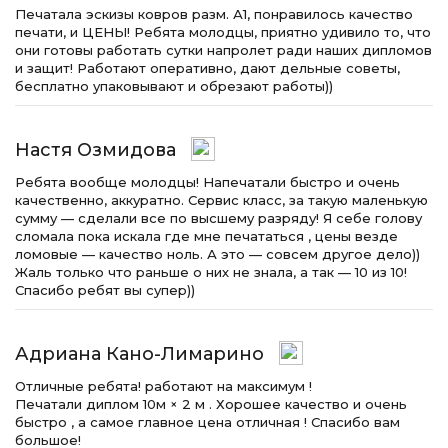
Печатала эскизы ковров разм. А1, понравилось качество
печати, и ЦЕНЫ! Ребята молодцы, приятно удивило то, что
они готовы работать сутки напролет ради наших дипломов
и защит! Работают оперативно, дают дельные советы,
бесплатно упаковывают и обрезают работы))
Настя Озмидова
Ребята вообще молодцы! Напечатали быстро и очень
качественно, аккуратно. Сервис класс, за такую маленькую
сумму — сделали все по высшему разряду! Я себе голову
сломала пока искала где мне печататься , цены везде
ломовые — качество ноль. А это — совсем другое дело))
Жаль только что раньше о них не знала, а так — 10 из 10!
Спасибо ребят вы супер))
Адриана Кано-Лимарино
Отличные ребята! работают на максимум !
Печатали диплом 10м × 2 м . Хорошее качество и очень
быстро , а самое главное цена отличная ! Спасибо вам
большое!