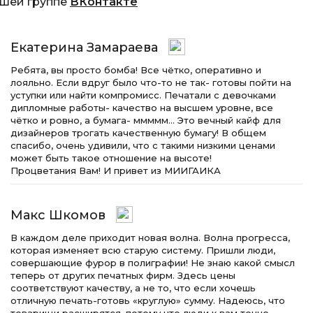
ашей группе
ВКонтакте
Екатерина Замараева
Ребята, вы просто бомба! Все чётко, оперативно и
лояльно. Если вдруг было что-то не так- готовы пойти на
уступки или найти компромисс. Печатали с девочками
дипломные работы- качество на высшем уровне, все
чётко и ровно, а бумага- ммммм… Это вечный кайф для
дизайнеров трогать качественную бумагу! В общем
спасибо, очень удивили, что с такими низкими ценами
может быть такое отношение на высоте!
Процветания Вам! И привет из МИИГАИКА
Макс Шкомов
В каждом деле приходит новая волна. Волна прогресса,
которая изменяет всю старую систему. Пришли люди,
совершающие фурор в полиграфии! Не знаю какой смысл
теперь от других печатных фирм. Здесь цены
соответствуют качеству, а не то, что если хочешь
отличную печать-готовь «круглую» сумму. Надеюсь, что