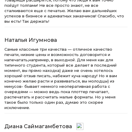
товарищи расширятся, потому что люди к вам точно
пойдут толпами! Не все просто знают, не все
сталкиваются еще с печатью. Желаю вам дальнейших
успехов в бизнесе и адекватных заказчиков! Спасибо, что
вы есть! Так держать!
Наталья Игумнова
Самые классные три качества — отличное качество
печати, низкие цены и возможность договорится и
напечатать,например, в выходной. Для меня как для
типичного студента, который все делает в последний
момент, вы прямо находка) даже не очень хотелось
хороший отзыв писать, набежит куча народу! Но я вам
конечно желаю расти и развиваться, вы молодцы) из
минусов- бывает немного неоперативная работа с
очередями — можно ведь пока плоттер печатает,
распечатать и рассчитать малые форматы. Но у меня
такое было только один раз, думаю это скорее
исключение.
Диана Саймагамбетова