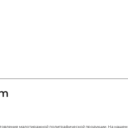
am
готовление малотиражной полиграфической продукции. На нашем 