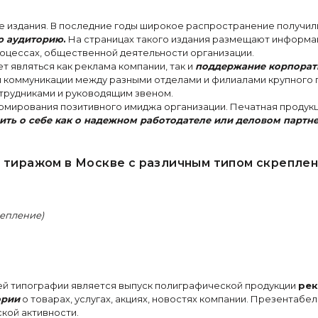
ые издания. В последние годы широкое распространение получи
юю аудиторию
.
На страницах такого издания размещают информац
роцессах, общественной деятельности организации.
 являться как реклама компании, так и
поддержание корпорат
я коммуникации между разными отделами и филиалами крупного 
трудниками и руководящим звеном.
рмирования позитивного имиджа организации. Печатная продукц
ить о себе как о надежном работодателе или деловом партн
тиражом в Москве с различным типом скреплен
репление)
ей типографии является выпуск полиграфической продукции
рек
ории
о товарах, услугах, акциях, новостях компании. Презентаб
кой активности.