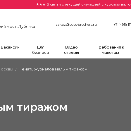
★★★ В связи с текущей ситуацией с курсами валют цены н
zakaz@copybrothers.ru
+7 (495) 11
кий мост, Лубянка
Вакансии
Для
Видео
Требования к
бизнеса
отзывы
макетам
 Москвы
Печать журналов малым тиражом
/
лым тиражом