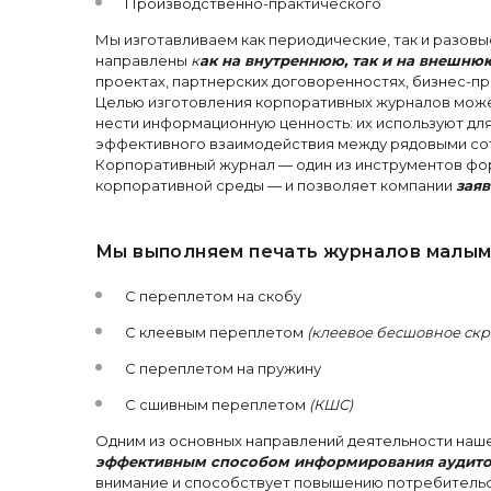
Производственно-практического
Мы изготавливаем как периодические, так и разов
направлены
к
ак на внутреннюю, так и на внешн
проектах, партнерских договоренностях, бизнес-п
Целью изготовления корпоративных журналов может
нести информационную ценность: их используют дл
эффективного взаимодействия между рядовыми со
Корпоративный журнал — один из инструментов фо
корпоративной среды — и позволяет компании
заяв
Мы выполняем печать журналов малым 
С переплетом на скобу
С клеевым переплетом
(клеевое бесшовное ск
С переплетом на пружину
С сшивным переплетом
(КШС)
Одним из основных направлений деятельности наш
эффективным способом информирования аудит
внимание и способствует повышению потребительс