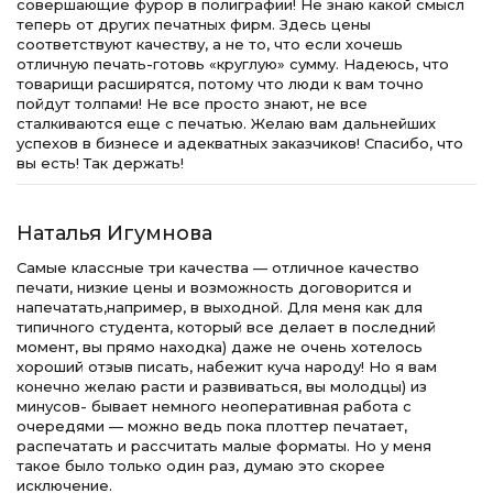
совершающие фурор в полиграфии! Не знаю какой смысл
теперь от других печатных фирм. Здесь цены
соответствуют качеству, а не то, что если хочешь
отличную печать-готовь «круглую» сумму. Надеюсь, что
товарищи расширятся, потому что люди к вам точно
пойдут толпами! Не все просто знают, не все
сталкиваются еще с печатью. Желаю вам дальнейших
успехов в бизнесе и адекватных заказчиков! Спасибо, что
вы есть! Так держать!
Наталья Игумнова
Самые классные три качества — отличное качество
печати, низкие цены и возможность договорится и
напечатать,например, в выходной. Для меня как для
типичного студента, который все делает в последний
момент, вы прямо находка) даже не очень хотелось
хороший отзыв писать, набежит куча народу! Но я вам
конечно желаю расти и развиваться, вы молодцы) из
минусов- бывает немного неоперативная работа с
очередями — можно ведь пока плоттер печатает,
распечатать и рассчитать малые форматы. Но у меня
такое было только один раз, думаю это скорее
исключение.