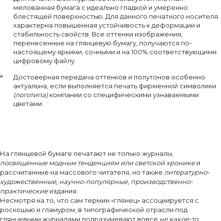
мелованная бумага с идеально гладкой и умеренно
блестящей поверхностью. Для данного печатного носителя
характерна повышенная устойчивость к деформации и
стабильность свойств. Все оттенки изображения,
перенесенные на глянцевую бумагу, получаются по-
настоящему яркими, сочными и на 100% соответствующими
цифровому файлу.
Достоверная передача оттенков и полутонов особенно
актуальна, если выполняется печать фирменной символики
(логотипа)
компании со специфическими узнаваемыми
цветами.
На глянцевой бумаге печатают не только журналы,
посвященные модным тенденциям или светской хронике
и
рассчитанные на массового читателя, но также
литературно-
художественные, научно-популярные, производственно-
практические
издания.
Несмотря на то, что сам термин «глянец» ассоциируется с
роскошью и гламуром, в типографической отрасли под
глянцевыми журналами подразумевают вовсе
не какое-то