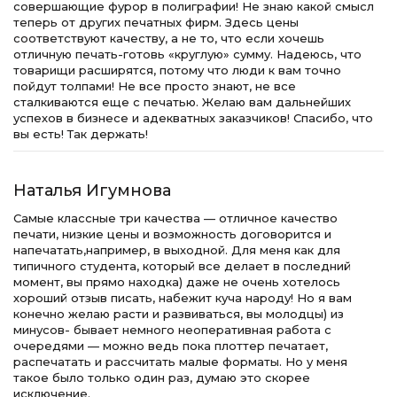
совершающие фурор в полиграфии! Не знаю какой смысл
теперь от других печатных фирм. Здесь цены
соответствуют качеству, а не то, что если хочешь
отличную печать-готовь «круглую» сумму. Надеюсь, что
товарищи расширятся, потому что люди к вам точно
пойдут толпами! Не все просто знают, не все
сталкиваются еще с печатью. Желаю вам дальнейших
успехов в бизнесе и адекватных заказчиков! Спасибо, что
вы есть! Так держать!
Наталья Игумнова
Самые классные три качества — отличное качество
печати, низкие цены и возможность договорится и
напечатать,например, в выходной. Для меня как для
типичного студента, который все делает в последний
момент, вы прямо находка) даже не очень хотелось
хороший отзыв писать, набежит куча народу! Но я вам
конечно желаю расти и развиваться, вы молодцы) из
минусов- бывает немного неоперативная работа с
очередями — можно ведь пока плоттер печатает,
распечатать и рассчитать малые форматы. Но у меня
такое было только один раз, думаю это скорее
исключение.