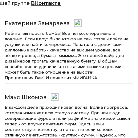
ашей группе
ВКонтакте
Екатерина Замараева
Ребята, вы просто бомба! Все чётко, оперативно и
лояльно. Если вдруг было что-то не так- готовы пойти на
уступки или найти компромисс. Печатали с девочками
дипломные работы- качество на высшем уровне, все
чётко и ровно, а бумага- ммммм… Это вечный кайф для
дизайнеров трогать качественную бумагу! В общем
спасибо, очень удивили, что с такими низкими ценами
может быть такое отношение на высоте!
Процветания Вам! И привет из МИИГАИКА
Макс Шкомов
В каждом деле приходит новая волна. Волна прогресса,
которая изменяет всю старую систему. Пришли люди,
совершающие фурор в полиграфии! Не знаю какой смысл
теперь от других печатных фирм. Здесь цены
соответствуют качеству, а не то, что если хочешь
отличную печать-готовь «круглую» сумму. Надеюсь, что