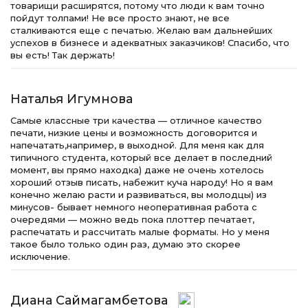
товарищи расширятся, потому что люди к вам точно
пойдут толпами! Не все просто знают, не все
сталкиваются еще с печатью. Желаю вам дальнейших
успехов в бизнесе и адекватных заказчиков! Спасибо, что
вы есть! Так держать!
Наталья Игумнова
Самые классные три качества — отличное качество
печати, низкие цены и возможность договорится и
напечатать,например, в выходной. Для меня как для
типичного студента, который все делает в последний
момент, вы прямо находка) даже не очень хотелось
хороший отзыв писать, набежит куча народу! Но я вам
конечно желаю расти и развиваться, вы молодцы) из
минусов- бывает немного неоперативная работа с
очередями — можно ведь пока плоттер печатает,
распечатать и рассчитать малые форматы. Но у меня
такое было только один раз, думаю это скорее
исключение.
Диана Саймагамбетова