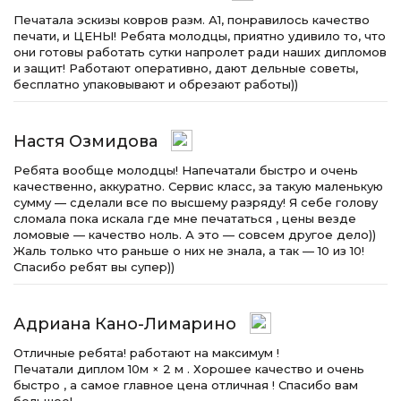
Печатала эскизы ковров разм. А1, понравилось качество
печати, и ЦЕНЫ! Ребята молодцы, приятно удивило то, что
они готовы работать сутки напролет ради наших дипломов
и защит! Работают оперативно, дают дельные советы,
бесплатно упаковывают и обрезают работы))
Настя Озмидова
Ребята вообще молодцы! Напечатали быстро и очень
качественно, аккуратно. Сервис класс, за такую маленькую
сумму — сделали все по высшему разряду! Я себе голову
сломала пока искала где мне печататься , цены везде
ломовые — качество ноль. А это — совсем другое дело))
Жаль только что раньше о них не знала, а так — 10 из 10!
Спасибо ребят вы супер))
Адриана Кано-Лимарино
Отличные ребята! работают на максимум !
Печатали диплом 10м × 2 м . Хорошее качество и очень
быстро , а самое главное цена отличная ! Спасибо вам