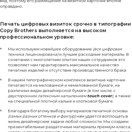
вид, поэтому его размещение на визитной карточке вполне
оправдано.
Печать цифровых визиток срочно в типографии
Copy Brothers выполняется на высоком
профессиональном уровне:
Мы используем новейшее оборудование
(вся цифровая
техника лицензирована)
и лучшие расходные материалы. В
сочетании с многолетним опытом наших сотрудников это
позволяет нам гарантировать максимальное качество
печатных изделий и отсутствие производственного брака.
В нашем типографическом комплексе визитные карточки
печатаются на мелованной и немелованной бумаге, на
различных видах дизайнерской бумаги
(в том числе, с
двусторонним латексным напылением
t
ouch cover
),
а также
на специальной плотной кальке и хлопковой бумаге.
Благодаря богатому выбору материалов печатной основы
(самых разных оттенков и фактур)
нам удается воплощать в
жизнь дизайнерские задачи любой сложности. Мы создаем
презентабельные раздаточные материалы премиум-класса,