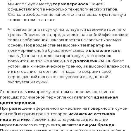
мы используем метод
термопереноса
. Печать
осуществляется в несколько технологических этапов.
Сначала изображение наносится на специальную пленку и
только потом – на ткань.
Чтобы запечатать сумку, используется давление горячего
пресса. Термопленка, представляющая собой «физическое
тело» изображения, накладывается на запечатываемую
основу. Под воздействием высоких температур ее
полимерный слой в буквальном смысле
вплавляется
в
ткань. Данная технология гарантирует, что рисунок
получится не только ярким, но и
долговечным
. Он будет
устойчив и к механическому трению, и к высокой влажности,
и к выгоранию на солнце – и надолго сохранит свой
первозданный вид даже при условии ежедневной
эксплуатации сумки.
Дополнительным преимуществом нанесения логотипа с
помощью полимерной термопленки является
идеальная
цветопередача
.
При размещении фирменной символики на поверхности сумок
или любых других промо-товаров
искажение оттенков
недопустимо
. Изделия, использующиеся в качестве
маркетингового инструмента, являются
лицом бренда
.
Поэтому и пошив сумки, и напечатанный логотип должны быть