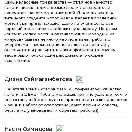
Самые классные три качества — отличное качество
печати, низкие цены и возможность договорится и
напечатать,например, в выходной. Для меня как для
типичного студента, который все делает в последний
момент, вы прямо находка) даже не очень хотелось
хороший отзыв писать, набежит куча народу! Но я вам
конечно желаю расти и развиваться, вы молодцы) из
минусов- бывает немного неоперативная работа с
очередями — можно ведь пока плоттер печатает,
распечатать и рассчитать малые форматы. Но у меня
такое было только один раз, думаю это скорее
исключение.
Диана Саймагамбетова
Печатала эскизы ковров разм. А1, понравилось качество
печати, и ЦЕНЫ! Ребята молодцы, приятно удивило то, что
они готовы работать сутки напролет ради наших дипломов
и защит! Работают оперативно, дают дельные советы,
бесплатно упаковывают и обрезают работы))
Настя Озмидова