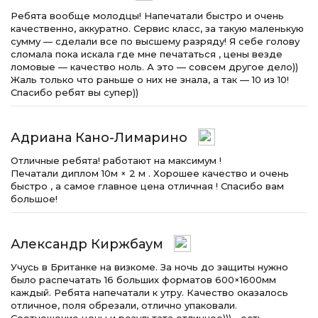
Ребята вообще молодцы! Напечатали быстро и очень
качественно, аккуратно. Сервис класс, за такую маленькую
сумму — сделали все по высшему разряду! Я себе голову
сломала пока искала где мне печататься , цены везде
ломовые — качество ноль. А это — совсем другое дело))
Жаль только что раньше о них не знала, а так — 10 из 10!
Спасибо ребят вы супер))
Адриана Кано-Лимарино
Отличные ребята! работают на максимум !
Печатали диплом 10м × 2 м . Хорошее качество и очень
быстро , а самое главное цена отличная ! Спасибо вам
большое!
Александр Киржбаум
Учусь в Британке на визкоме. За ночь до защиты нужно
было распечатать 16 больших форматов 600×1600мм
каждый. Ребята напечатали к утру. Качество оказалось
отличное, поля обрезали, отлично упаковали.