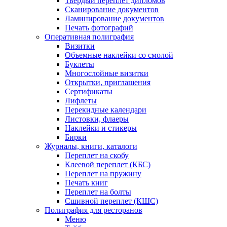
Твердый переплет дипломов
Сканирование документов
Ламинирование документов
Печать фотографий
Оперативная полиграфия
Визитки
Объемные наклейки со смолой
Буклеты
Многослойные визитки
Открытки, приглашения
Сертификаты
Лифлеты
Перекидные календари
Листовки, флаеры
Наклейки и стикеры
Бирки
Журналы, книги, каталоги
Переплет на скобу
Клеевой переплет (КБС)
Переплет на пружину
Печать книг
Переплет на болты
Сшивной переплет (КШС)
Полиграфия для ресторанов
Меню