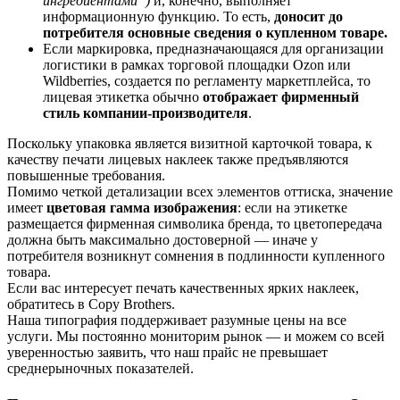
ингредиентами”)
и, конечно, выполняет
информационную функцию. То есть,
доносит до
потребителя основные сведения о купленном товаре.
Если маркировка, предназначающаяся для организации
логистики в рамках торговой площадки Ozon или
Wildberries, создается по регламенту маркетплейса, то
лицевая этикетка обычно
отображает фирменный
стиль компании-производителя
.
Поскольку упаковка является визитной карточкой товара, к
качеству печати лицевых наклеек также предъявляются
повышенные требования.
Помимо четкой детализации всех элементов оттиска, значение
имеет
цветовая гамма изображения
: если на этикетке
размещается фирменная символика бренда, то цветопередача
должна быть максимально достоверной — иначе у
потребителя возникнут сомнения в подлинности купленного
товара.
Если вас интересует печать качественных ярких наклеек,
обратитесь в Copy Brothers.
Наша типография поддерживает разумные цены на все
услуги. Мы постоянно мониторим рынок — и можем со всей
уверенностью заявить, что наш прайс не превышает
среднерыночных показателей.