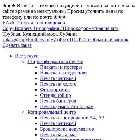
★★★ В связи с текущей ситуацией с курсами валют цены на
сайте временно неактуальны. Просим уточнять цены по
телефону или по почте ★★★
ЕАИСТ портал поставщиков
Copy Brothers Типография / Широкоформатная печать
Трубная, Кузнецкий мост, Лубянка
zakaz@copybrothers.ru
+7 (495) 111-05-55
Обратный звонок
Сделать заказ
Все услуги
Широкоформатная печать
Плакаты и постеры
Накатка на подоснову
Печать чертежей
Печать на холсте
Фотокартины
Стенды roll-up
Печать баннеров
Печать рамок Инстаграм
Копировальный центр
Печать и копирование А4, А3
Печать чертежей
Брошюровка документов
Печать на кальке