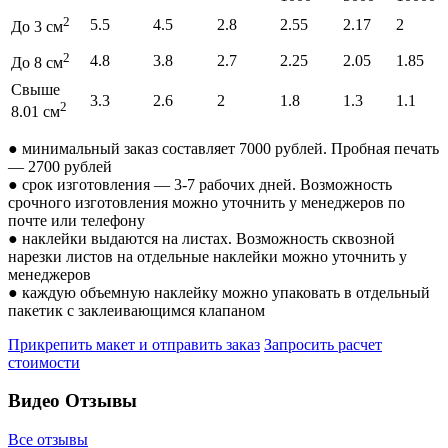
2
5.5
4.5
2.8
2.55
2.17
2
До 3 см
2
4.8
3.8
2.7
2.25
2.05
1.85
До 8 см
Свыше
3.3
2.6
2
1.8
1.3
1.1
2
8.01 см
● минимальный заказ составляет 7000 рублей. Пробная печать
— 2700 рублей
● срок изготовления — 3-7 рабочих дней. Возможность
срочного изготовления можно уточнить у менеджеров по
почте или телефону
● наклейки выдаются на листах. Возможность сквозной
нарезки листов на отдельные наклейки можно уточнить у
менеджеров
● каждую объемную наклейку можно упаковать в отдельный
пакетик с заклеивающимся клапаном
Прикрепить макет и отправить заказ
Запросить расчет
стоимости
Видео Отзывы
Все отзывы