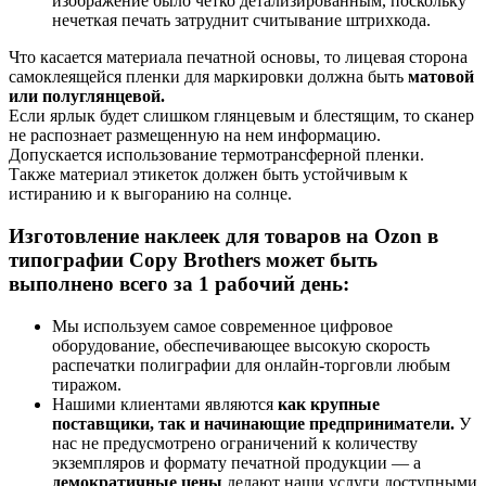
изображение было четко детализированным, поскольку
нечеткая печать затруднит считывание штрихкода.
Что касается материала печатной основы, то лицевая сторона
самоклеящейся пленки для маркировки должна быть
матовой
или полуглянцевой.
Если ярлык будет слишком глянцевым и блестящим, то сканер
не распознает размещенную на нем информацию.
Допускается использование термотрансферной пленки.
Также материал этикеток должен быть устойчивым к
истиранию и к выгоранию на солнце.
Изготовление наклеек для товаров на Ozon в
типографии Copy Brothers может быть
выполнено всего за 1 рабочий день:
Мы используем самое современное цифровое
оборудование, обеспечивающее высокую скорость
распечатки полиграфии для онлайн-торговли любым
тиражом.
Нашими клиентами являются
как крупные
поставщики, так и начинающие предприниматели.
У
нас не предусмотрено ограничений к количеству
экземпляров и формату печатной продукции — а
демократичные цены
делают наши услуги доступными