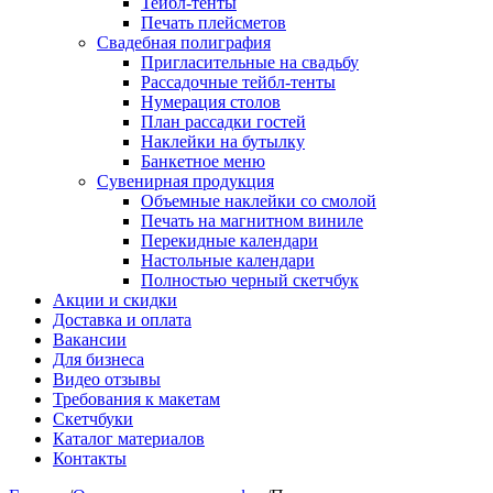
Тейбл-тенты
Печать плейсметов
Свадебная полиграфия
Пригласительные на свадьбу
Рассадочные тейбл-тенты
Нумерация столов
План рассадки гостей
Наклейки на бутылку
Банкетное меню
Сувенирная продукция
Объемные наклейки со смолой
Печать на магнитном виниле
Перекидные календари
Настольные календари
Полностью черный скетчбук
Акции и скидки
Доставка и оплата
Вакансии
Для бизнеса
Видео отзывы
Требования к макетам
Скетчбуки
Каталог материалов
Контакты