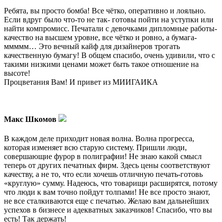
Ребята, вы просто бомба! Все чётко, оперативно и лояльно.
Если вдруг было что-то не так- готовы пойти на уступки или
найти компромисс. Печатали с девочками дипломные работы-
качество на высшем уровне, все чётко и ровно, а бумага-
ммммм… Это вечный кайф для дизайнеров трогать
качественную бумагу! В общем спасибо, очень удивили, что с
такими низкими ценами может быть такое отношение на
высоте!
Процветания Вам! И привет из МИИГАИКА
Макс Шкомов
В каждом деле приходит новая волна. Волна прогресса,
которая изменяет всю старую систему. Пришли люди,
совершающие фурор в полиграфии! Не знаю какой смысл
теперь от других печатных фирм. Здесь цены соответствуют
качеству, а не то, что если хочешь отличную печать-готовь
«круглую» сумму. Надеюсь, что товарищи расширятся, потому
что люди к вам точно пойдут толпами! Не все просто знают,
не все сталкиваются еще с печатью. Желаю вам дальнейших
успехов в бизнесе и адекватных заказчиков! Спасибо, что вы
есть! Так держать!