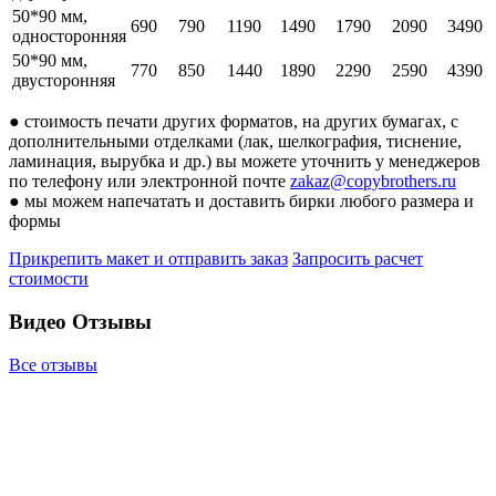
50*90 мм,
690
790
1190
1490
1790
2090
3490
односторонняя
50*90 мм,
770
850
1440
1890
2290
2590
4390
двусторонняя
● стоимость печати других форматов, на других бумагах, с
дополнительными отделками (лак, шелкография, тиснение,
ламинация, вырубка и др.) вы можете уточнить у менеджеров
по телефону или электронной почте
zakaz@copybrothers.ru
● мы можем напечатать и доставить бирки любого размера и
формы
Прикрепить макет и отправить заказ
Запросить расчет
стоимости
Видео Отзывы
Все отзывы