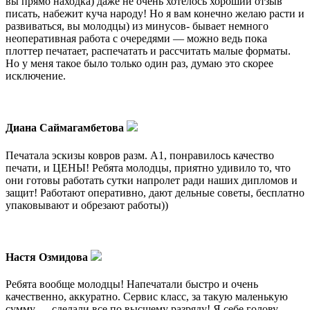
вы прямо находка) даже не очень хотелось хороший отзыв
писать, набежит куча народу! Но я вам конечно желаю расти и
развиваться, вы молодцы) из минусов- бывает немного
неоперативная работа с очередями — можно ведь пока
плоттер печатает, распечатать и рассчитать малые форматы.
Но у меня такое было только один раз, думаю это скорее
исключение.
Диана Саймагамбетова
Печатала эскизы ковров разм. А1, понравилось качество
печати, и ЦЕНЫ! Ребята молодцы, приятно удивило то, что
они готовы работать сутки напролет ради наших дипломов и
защит! Работают оперативно, дают дельные советы, бесплатно
упаковывают и обрезают работы))
Настя Озмидова
Ребята вообще молодцы! Напечатали быстро и очень
качественно, аккуратно. Сервис класс, за такую маленькую
сумму — сделали все по высшему разряду! Я себе голову