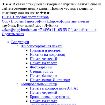
★★★ В связи с текущей ситуацией с курсами валют цены на
сайте временно неактуальны. Просим уточнять цены по
телефону или по почте ★★★
ЕАИСТ портал поставщиков
Copy Brothers Типография / Широкоформатная печать
Трубная, Кузнецкий мост, Лубянка
zakaz@copybrothers.ru
+7 (495) 111-05-55
Обратный звонок
Сделать заказ
Все услуги
Широкоформатная печать
Плакаты и постеры
Накатка на подоснову
Печать чертежей
Печать на холсте
Фотокартины
Стенды roll-up
Печать баннеров
Печать рамок Инстаграм
Копировальный центр
Печать и копирование А4, А3
Печать чертежей
Брошюровка документов
Печать на кальке