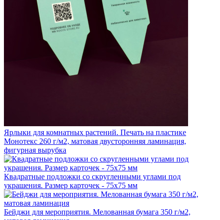
Ярлыки для комнатных растений. Печать на пластике
Монотекс 260 г/м2, матовая двусторонняя ламинация,
фигурная вырубка
Квадратные подложки со скругленными углами под
украшения. Размер карточек - 75х75 мм
Бейджи для мероприятия. Мелованная бумага 350 г/м2,