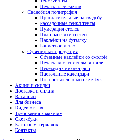
Тейбл-тенты
Печать плейсметов
Свадебная полиграфия
Пригласительные на свадьбу
Рассадочные тейбл-тенты
Нумерация столов
План рассадки гостей
Наклейки на бутылку
Банкетное меню
Сувенирная продукция
Объемные наклейки со смолой
Печать на магнитном виниле
Перекидные календари
Настольные календари
Полностью черный скетчбук
Акции и скидки
Доставка и оплата
Вакансии
Для бизнеса
Видео отзывы
Требования к макетам
Скетчбуки
Каталог материалов
Контакты