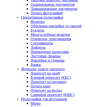
Твердый переплет дипломов
Сканирование документов
Ламинирование документов
Печать фотографий
Оперативная полиграфия
Визитки
Объемные наклейки со смолой
Буклеты
Многослойные визитки
Открытки, приглашения
Сертификаты
Лифлеты
Перекидные календари
Листовки, флаеры
Наклейки и стикеры
Бирки
Журналы, книги, каталоги
Переплет на скобу
Клеевой переплет (КБС)
Переплет на пружину
Печать книг
Переплет на болты
Сшивной переплет (КШС)
Полиграфия для ресторанов
Меню