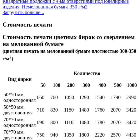
Квадратные подложки с 4-мя отверстиями под ювелирные
изделия. Немелованная бумага 350 г/м2
Загрузить больше...
Стоимость печати
Стоимость печати цветных бирок со сверлением
на мелованной бумаге
(цветная печать на мелованной бумаге плотностью 300-350
2
г/м
)
Количество
Вид бирки
50
100
200
300
400
500
1000
50*50 мм,
660
760
1050
1290
1540
1790
2990
односторонняя
50*50 мм,
710
830
1150
1480
1760
2070
3420
двусторонняя
70*70 мм,
690
800
1110
1480
1780
2070
3420
односторонняя
70*70 мм,
750
940
1350
1800
2220
2570
4430
двусторонняя