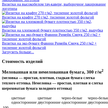
Визитки на высокобелом тач-кавере, выборочное лакирование
логотипа
Визитки на крафте 270 г/м2, тиснение золотой фольгой
Визитки на хлопковой бумаге плотностью 350 г/м2, вырубка
Визитки на эко-бумаге Фавини Римейк Смоук 250 г/м2 +
тиснение золотой фольгой
Загрузить больше...
Стоимость изделий
2
Мелованная или немелованная бумага, 300 г/м
(меловка — простая, плотная, гладкая бумага слегка
теплого оттенка. Немеловка — простая, плотная и слегка
шероховатая бумага холодного оттенка)
цветные
цветные
черно-белые
черно-белы
односторонние
двусторонние
односторонние
двусторонн
100