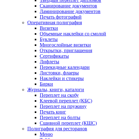
Твердый переплет дипломов
Сканирование документов
Ламинирование документов
Печать фотографий
Оперативная полиграфия
Визитки
Объемные наклейки со смолой
Буклеты
Многослойные визитки
Открытки, приглашения
Сертификаты
Лифлеты
Перекидные календари
Листовки, флаеры
Наклейки и стикеры
Бирки
Журналы, книги, каталоги
Переплет на скобу
Клеевой переплет (КБС)
Переплет на пружину
Печать книг
Переплет на болты
Сшивной переплет (КШС)
Полиграфия для ресторанов
Меню