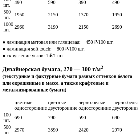
490
590
390
490
шт.
500
1950
2150
1370
1950
шт.
1000
2960
3190
2150
2690
шт.
● ламинация матовая или глянцевая: + 450 ₽/100 шт.
● ламинация soft touch: + 800 ₽/100 шт.
● скругление углов: 1 ₽/1 шт.
2
Дизайнерская бумага, 270 — 300 г/м
(текстурные и фактурные бумаги разных оттенков белого
или окрашенные в массе, а также крафтовые и
металлизированные бумаги)
цветные
цветные
черно-белые
черно-белы
односторонние
двусторонние
односторонние
двусторонн
100
690
790
590
690
шт.
500
2970
3590
2420
2970
шт.