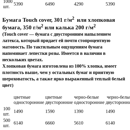
1000
5390
6490
4290
5390
шт.
2
Бумага Touch cover, 301 г/м
или хлопковая
2
2
бумага, 350 г/м
или калька 200 г/м
(Touch cover — бумага с двусторонним напылением
латекса, который придает ей почти стопроцентную
матовость. По тактильным ощущениям бумага
напоминает лепестки розы. Имеется в наличии в
нескольких цветах.
Хлопковая бумага изготовлена из 100% хлопка, имеет
плотность выше, чем у остальных бумаг и приятную
шероховатость, а также ярко выраженный теплый белый
цвет)
цветные
цветные
черно-белые
черно-белы
односторонние
двусторонние
односторонние
двусторонн
100
1490
1590
1390
1490
шт.
500
6140
6660
5610
6140
шт.