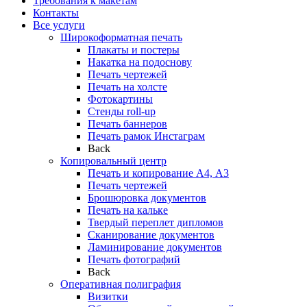
Требования к макетам
Контакты
Все услуги
Широкоформатная печать
Плакаты и постеры
Накатка на подоснову
Печать чертежей
Печать на холсте
Фотокартины
Стенды roll-up
Печать баннеров
Печать рамок Инстаграм
Back
Копировальный центр
Печать и копирование А4, А3
Печать чертежей
Брошюровка документов
Печать на кальке
Твердый переплет дипломов
Сканирование документов
Ламинирование документов
Печать фотографий
Back
Оперативная полиграфия
Визитки