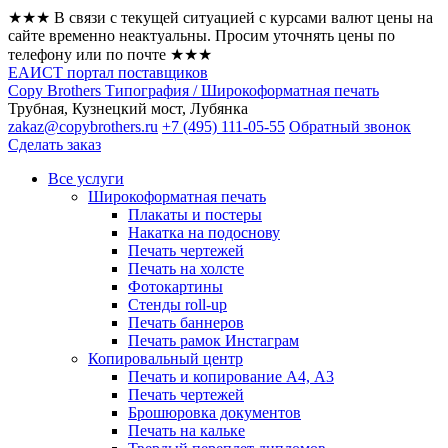
★★★ В связи с текущей ситуацией с курсами валют цены на
сайте временно неактуальны. Просим уточнять цены по
телефону или по почте ★★★
ЕАИСТ портал поставщиков
Copy Brothers Типография / Широкоформатная печать
Трубная, Кузнецкий мост, Лубянка
zakaz@copybrothers.ru
+7 (495) 111-05-55
Обратный звонок
Сделать заказ
Все услуги
Широкоформатная печать
Плакаты и постеры
Накатка на подоснову
Печать чертежей
Печать на холсте
Фотокартины
Стенды roll-up
Печать баннеров
Печать рамок Инстаграм
Копировальный центр
Печать и копирование А4, А3
Печать чертежей
Брошюровка документов
Печать на кальке