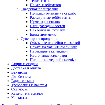
Тейбл-тенты
Печать плейсметов
Свадебная полиграфия
Пригласительные на свадьбу
Рассадочные тейбл-тенты
Нумерация столов
План рассадки гостей
Наклейки на бутылку
Банкетное меню
Сувенирная продукция
Объемные наклейки со смолой
Печать на магнитном виниле
Перекидные календари
Настольные календари
Полностью черный скетчбук
Акции и скидки
Доставка и оплата
Вакансии
Для бизнеса
Видео отзывы
Требования к макетам
Скетчбуки
Каталог материалов
Контакты