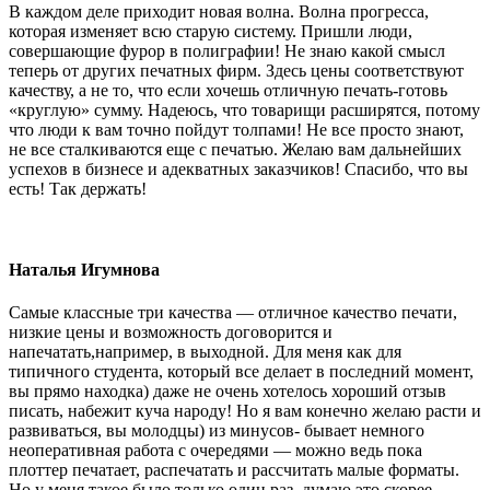
В каждом деле приходит новая волна. Волна прогресса,
которая изменяет всю старую систему. Пришли люди,
совершающие фурор в полиграфии! Не знаю какой смысл
теперь от других печатных фирм. Здесь цены соответствуют
качеству, а не то, что если хочешь отличную печать-готовь
«круглую» сумму. Надеюсь, что товарищи расширятся, потому
что люди к вам точно пойдут толпами! Не все просто знают,
не все сталкиваются еще с печатью. Желаю вам дальнейших
успехов в бизнесе и адекватных заказчиков! Спасибо, что вы
есть! Так держать!
Наталья Игумнова
Самые классные три качества — отличное качество печати,
низкие цены и возможность договорится и
напечатать,например, в выходной. Для меня как для
типичного студента, который все делает в последний момент,
вы прямо находка) даже не очень хотелось хороший отзыв
писать, набежит куча народу! Но я вам конечно желаю расти и
развиваться, вы молодцы) из минусов- бывает немного
неоперативная работа с очередями — можно ведь пока
плоттер печатает, распечатать и рассчитать малые форматы.
Но у меня такое было только один раз, думаю это скорее