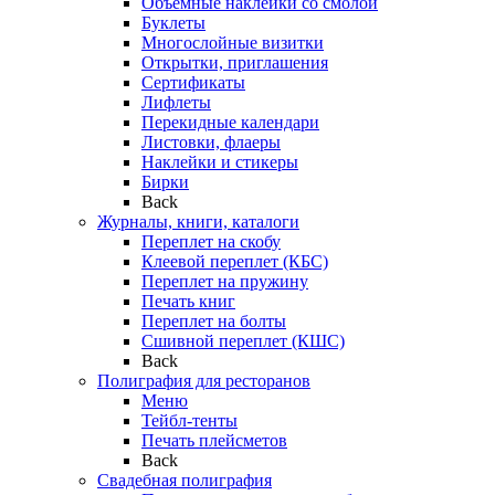
Объемные наклейки со смолой
Буклеты
Многослойные визитки
Открытки, приглашения
Сертификаты
Лифлеты
Перекидные календари
Листовки, флаеры
Наклейки и стикеры
Бирки
Back
Журналы, книги, каталоги
Переплет на скобу
Клеевой переплет (КБС)
Переплет на пружину
Печать книг
Переплет на болты
Сшивной переплет (КШС)
Back
Полиграфия для ресторанов
Меню
Тейбл-тенты
Печать плейсметов
Back
Свадебная полиграфия