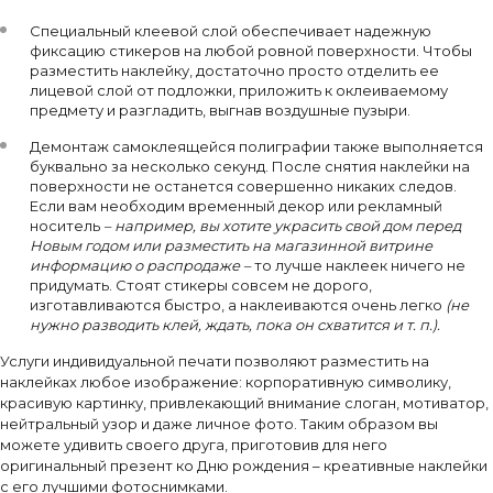
Специальный клеевой слой обеспечивает надежную
фиксацию стикеров на любой ровной поверхности. Чтобы
разместить наклейку, достаточно просто отделить ее
лицевой слой от подложки, приложить к оклеиваемому
предмету и разгладить, выгнав воздушные пузыри.
Демонтаж самоклеящейся полиграфии также выполняется
буквально за несколько секунд. После снятия наклейки на
поверхности не останется совершенно никаких следов.
Если вам необходим временный декор или рекламный
носитель
– например, вы хотите украсить свой дом перед
Новым годом или разместить на магазинной витрине
информацию о распродаже –
то лучше наклеек ничего не
придумать. Стоят стикеры совсем не дорого,
изготавливаются быстро, а наклеиваются очень легко
(не
нужно разводить клей, ждать, пока он схватится и т. п.).
Услуги индивидуальной печати позволяют разместить на
наклейках любое изображение: корпоративную символику,
красивую картинку, привлекающий внимание слоган, мотиватор,
нейтральный узор и даже личное фото. Таким образом вы
можете удивить своего друга, приготовив для него
оригинальный презент ко Дню рождения – креативные наклейки
с его лучшими фотоснимками.