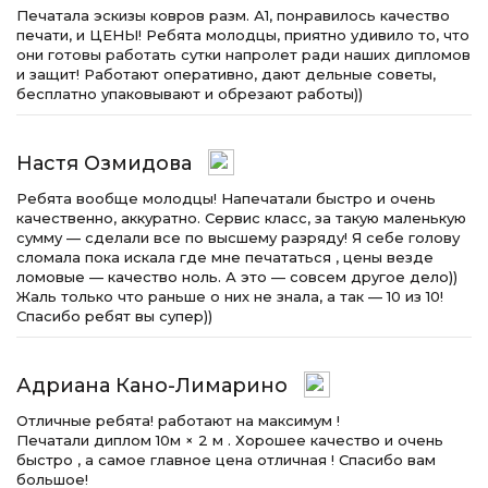
Печатала эскизы ковров разм. А1, понравилось качество
печати, и ЦЕНЫ! Ребята молодцы, приятно удивило то, что
они готовы работать сутки напролет ради наших дипломов
и защит! Работают оперативно, дают дельные советы,
бесплатно упаковывают и обрезают работы))
Настя Озмидова
Ребята вообще молодцы! Напечатали быстро и очень
качественно, аккуратно. Сервис класс, за такую маленькую
сумму — сделали все по высшему разряду! Я себе голову
сломала пока искала где мне печататься , цены везде
ломовые — качество ноль. А это — совсем другое дело))
Жаль только что раньше о них не знала, а так — 10 из 10!
Спасибо ребят вы супер))
Адриана Кано-Лимарино
Отличные ребята! работают на максимум !
Печатали диплом 10м × 2 м . Хорошее качество и очень
быстро , а самое главное цена отличная ! Спасибо вам
большое!