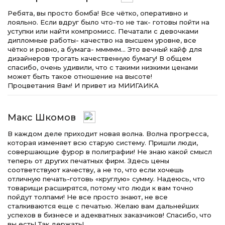
Ребята, вы просто бомба! Все чётко, оперативно и
лояльно. Если вдруг было что-то не так- готовы пойти на
уступки или найти компромисс. Печатали с девочками
дипломные работы- качество на высшем уровне, все
чётко и ровно, а бумага- ммммм… Это вечный кайф для
дизайнеров трогать качественную бумагу! В общем
спасибо, очень удивили, что с такими низкими ценами
может быть такое отношение на высоте!
Процветания Вам! И привет из МИИГАИКА
Макс Шкомов
В каждом деле приходит новая волна. Волна прогресса,
которая изменяет всю старую систему. Пришли люди,
совершающие фурор в полиграфии! Не знаю какой смысл
теперь от других печатных фирм. Здесь цены
соответствуют качеству, а не то, что если хочешь
отличную печать-готовь «круглую» сумму. Надеюсь, что
товарищи расширятся, потому что люди к вам точно
пойдут толпами! Не все просто знают, не все
сталкиваются еще с печатью. Желаю вам дальнейших
успехов в бизнесе и адекватных заказчиков! Спасибо, что
вы есть! Так держать!