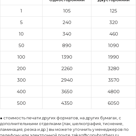
1
105
125
5
240
320
10
340
460
50
890
1090
100
1390
1990
200
2260
3280
300
2940
3570
400
3650
4800
500
4350
6050
● стоимость печати других форматов, на других бумагах, с
дополнительными отделками (лак, шелкография, тиснение,
ламинация, резка и др.) вы можете уточнить у менеджеров по
телефону или электронной почте
zakaz@copybrothers.ru