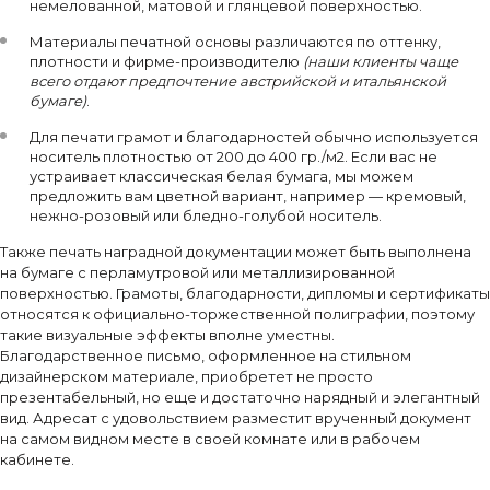
немелованной, матовой и глянцевой поверхностью.
Материалы печатной основы различаются по оттенку,
плотности и фирме-производителю
(наши клиенты чаще
всего отдают предпочтение австрийской и итальянской
бумаге)
.
Для печати грамот и благодарностей обычно используется
носитель плотностью от 200 до 400 гр./м2. Если вас не
устраивает классическая белая бумага, мы можем
предложить вам цветной вариант, например — кремовый,
нежно-розовый или бледно-голубой носитель.
Также печать наградной документации может быть выполнена
на бумаге с перламутровой или металлизированной
поверхностью. Грамоты, благодарности, дипломы и сертификаты
относятся к официально-торжественной полиграфии, поэтому
такие визуальные эффекты вполне уместны.
Благодарственное письмо, оформленное на стильном
дизайнерском материале, приобретет не просто
презентабельный, но еще и достаточно нарядный и элегантный
вид. Адресат с удовольствием разместит врученный документ
на самом видном месте в своей комнате или в рабочем
кабинете.