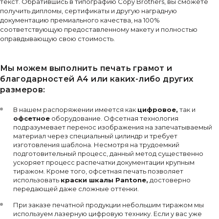
текст. Обратившись в типографию Copy Brothers, вы сможете
получить дипломы, сертификаты и другую наградную
документацию премиального качества, на 100%
соответствующую предоставленному макету и полностью
оправдывающую свою стоимость.
Мы можем выполнить печать грамот и
благодарностей А4 или каких-либо других
размеров:
В нашем распоряжении имеется как
цифровое,
так и
офсетное
оборудование. Офсетная технология
подразумевает перенос изображения на запечатываемый
материал через специальный цилиндр и требует
изготовления шаблона. Несмотря на трудоемкий
подготовительный процесс, данный метод существенно
ускоряет процесс распечатки документации крупным
тиражом. Кроме того, офсетная печать позволяет
использовать
краски шкалы Pantone,
достоверно
передающей даже сложные оттенки.
При заказе печатной продукции небольшим тиражом мы
используем лазерную цифровую технику. Если у вас уже