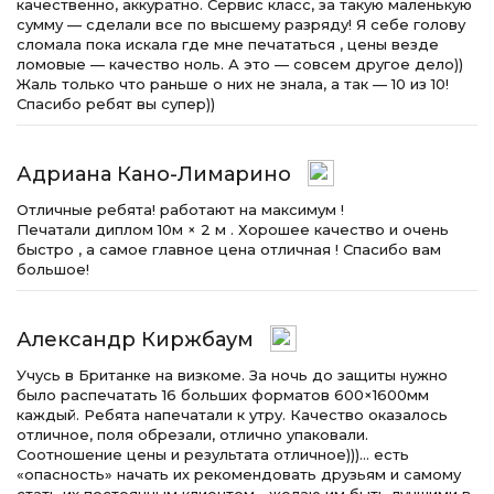
качественно, аккуратно. Сервис класс, за такую маленькую
сумму — сделали все по высшему разряду! Я себе голову
сломала пока искала где мне печататься , цены везде
ломовые — качество ноль. А это — совсем другое дело))
Жаль только что раньше о них не знала, а так — 10 из 10!
Спасибо ребят вы супер))
Адриана Кано-Лимарино
Отличные ребята! работают на максимум !
Печатали диплом 10м × 2 м . Хорошее качество и очень
быстро , а самое главное цена отличная ! Спасибо вам
большое!
Александр Киржбаум
Учусь в Британке на визкоме. За ночь до защиты нужно
было распечатать 16 больших форматов 600×1600мм
каждый. Ребята напечатали к утру. Качество оказалось
отличное, поля обрезали, отлично упаковали.
Соотношение цены и результата отличное)))… есть
«опасность» начать их рекомендовать друзьям и самому