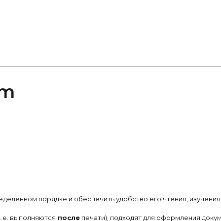
am
еделенном порядке и обеспечить удобство его чтения, изучени
. е. выполняются
после
печати), подходят для оформления доку