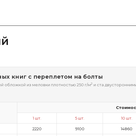
ий
ых книг с переплетом на болты
2
ой обложкой из меловки плотностью 250 г/м
и ста двусторонним
Стоимос
1 шт.
5 шт.
10 шт.
2220
9100
14860