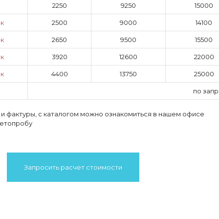
2250
9250
15000
ок
2500
9000
14100
к
2650
9500
15500
ок
3920
12600
22000
к
4400
13750
25000
по запр
 и фактуры, с каталогом можно ознакомиться в нашем офисе
ветопробу
Запросить расчет стоимости