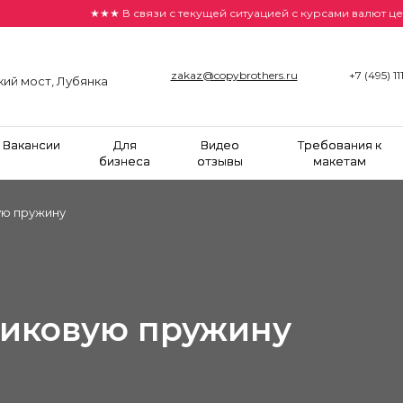
★★★ В связи с текущей ситуацией с курсами валют цены на с
zakaz@copybrothers.ru
+7 (495) 11
кий мост, Лубянка
Вакансии
Для
Видео
Требования к
бизнеса
отзывы
макетам
ую пружину
тиковую пружину