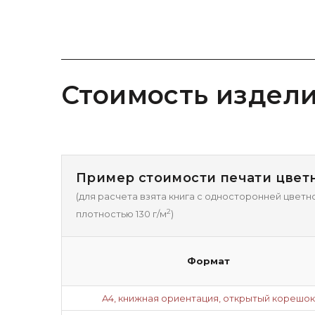
Стоимость издел
Пример стоимости печати цветн
(для расчета взята книга с односторонней цветн
2
плотностью 130 г/м
)
Формат
A4, книжная ориентация, открытый корешок