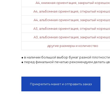
A4, книжная ориентация, закрытый корешок
A4, альбомная ориентация, открытый кореш
A4, альбомная ориентация, закрытый корешо
A3, альбомная ориентация, открытый кореш
A3, альбомная ориентация, закрытый корешо
другие размеры и количество
● в наличии большой выбор бумаг разной плотности
● перед финальной печатью рекомендуем делать ц
Прикрепить макет и отправить заказ