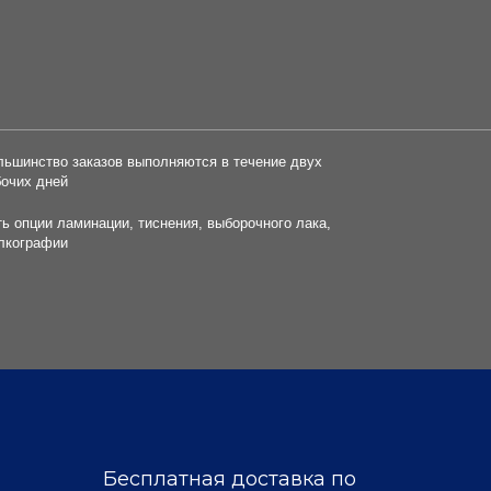
льшинство заказов выполняются в течение двух
бочих дней
ть опции ламинации, тиснения, выборочного лака,
лкографии
Бесплатная доставка по