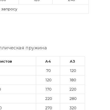
 запросу
ллическая пружина
листов
А4
А3
70
120
0
120
180
0
170
220
220
280
0
270
320