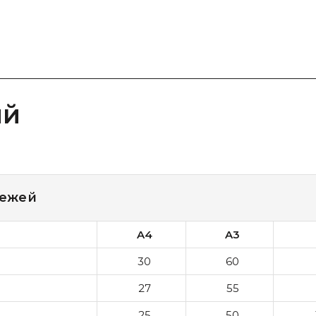
ий
тежей
A4
A
3
30
60
27
55
25
50