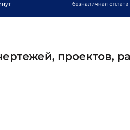
инут
безналичная оплата
ертежей, проектов, р