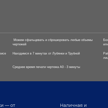
Можем сфальцевать и сброшюровать любые объемы
Бо
чертежей
ил
фисе
Находимся в 7 минутах от Лубянки и Трубной
Ра
ли
Среднее время печати чертежа А0 - 3 минуты
и — от
Наличная и