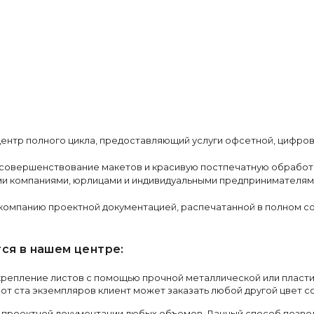
 центр полного цикла, предоставляющий услуги офсетной, цифр
 усовершенствование макетов и красивую постпечатную обработ
ми компаниями, юрлицами и индивидуальными предпринимателям
у компанию проектной документацией, распечатанной в полном с
ся в нашем центре:
репление листов с помощью прочной металлической или пласти
 от ста экземпляров клиент может заказать любой другой цвет 
роектной документации любых объемов. Данный способ позволя