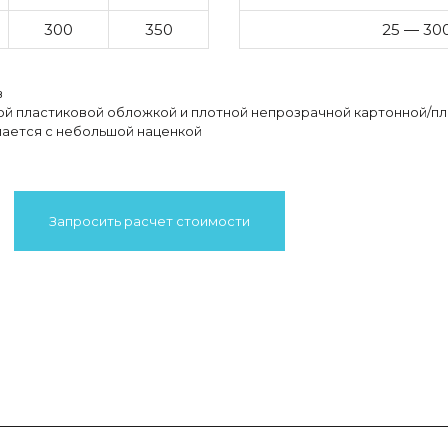
300
350
25 — 30
в
й пластиковой обложкой и плотной непрозрачной картонной/п
лается с небольшой наценкой
Запросить расчет стоимости