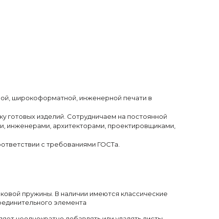
овой, широкоформатной, инженерной печати в
ку готовых изделий. Сотрудничаем на постоянной
и, инженерами, архитекторами, проектировщиками,
оответствии с требованиями ГОСТа.
ковой пружины. В наличии имеются классические
соединительного элемента
ет неоднократно добавлять или удалять листы,