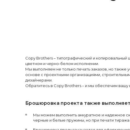
Copy Brothers – типографический и копировальный
цветном и черно-белом исполнении.
Мы выполняем не только печать заказов, но также
основе с проектными организациями, строительны
дизайнерами.
Обратитесь в Copy Brothers – и мы обеспечим ваш
Брошюровка проекта также выполняет
Мы можем выполнить аккуратное и надежное ск
черные и белые пружины, но при печати тиража
Брошюровка предназначается для оформления п