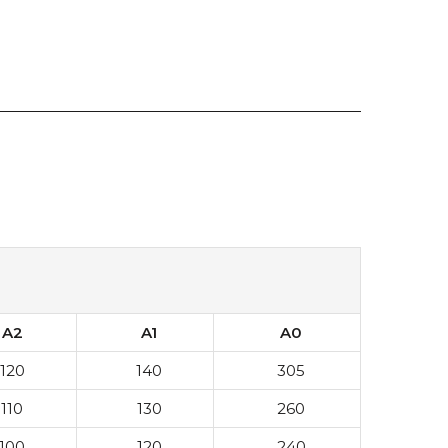
A2
A1
A0
120
140
305
110
130
260
100
120
240