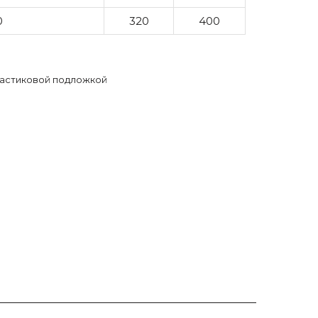
0
320
400
ластиковой подложкой