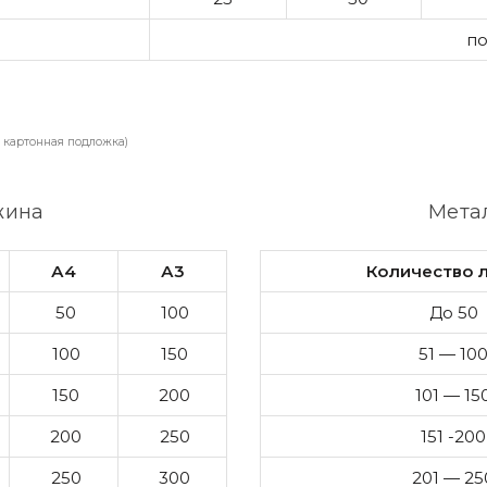
по
 картонная подложка)
жина
Мета
А4
А3
Количество 
50
100
До 50
100
150
51 — 10
150
200
101 — 15
200
250
151 -200
250
300
201 — 25