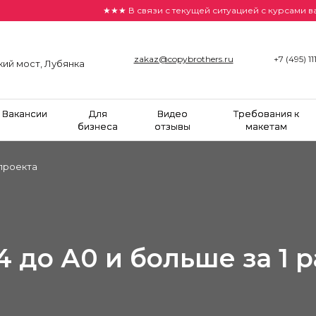
★★★ В связи с текущей ситуацией с курсами валют це
zakaz@copybrothers.ru
+7 (495) 11
кий мост, Лубянка
Вакансии
Для
Видео
Требования к
бизнеса
отзывы
макетам
проекта
4 до А0 и больше за 1 