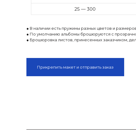
25 — 300
● В наличии есть пружины разных цветов и размеро
● По умолчанию альбомы брошюруются с прозрачно
● Брошюровка листов, принесенных заказчиком, де
Прикрепить макет и отправить заказ