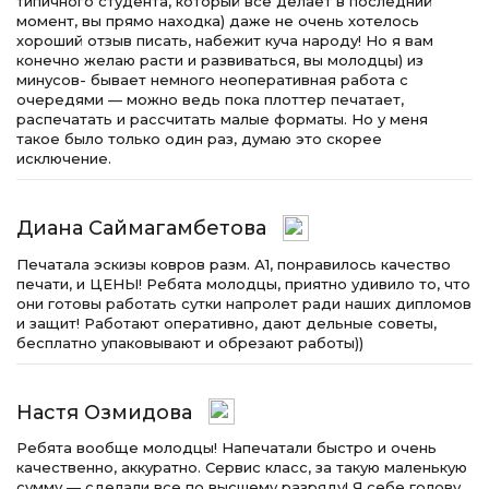
типичного студента, который все делает в последний
момент, вы прямо находка) даже не очень хотелось
хороший отзыв писать, набежит куча народу! Но я вам
конечно желаю расти и развиваться, вы молодцы) из
минусов- бывает немного неоперативная работа с
очередями — можно ведь пока плоттер печатает,
распечатать и рассчитать малые форматы. Но у меня
такое было только один раз, думаю это скорее
исключение.
Диана Саймагамбетова
Печатала эскизы ковров разм. А1, понравилось качество
печати, и ЦЕНЫ! Ребята молодцы, приятно удивило то, что
они готовы работать сутки напролет ради наших дипломов
и защит! Работают оперативно, дают дельные советы,
бесплатно упаковывают и обрезают работы))
Настя Озмидова
Ребята вообще молодцы! Напечатали быстро и очень
качественно, аккуратно. Сервис класс, за такую маленькую
сумму — сделали все по высшему разряду! Я себе голову