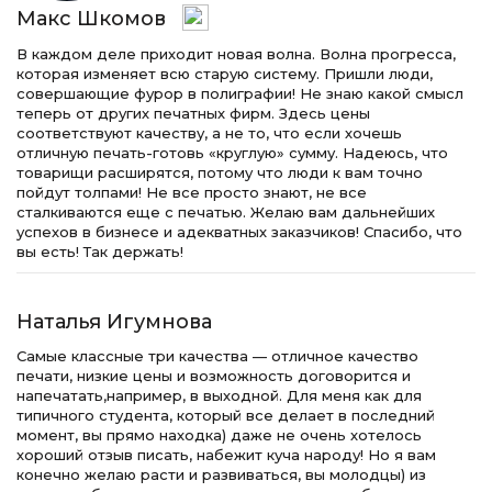
Макс Шкомов
В каждом деле приходит новая волна. Волна прогресса,
которая изменяет всю старую систему. Пришли люди,
совершающие фурор в полиграфии! Не знаю какой смысл
теперь от других печатных фирм. Здесь цены
соответствуют качеству, а не то, что если хочешь
отличную печать-готовь «круглую» сумму. Надеюсь, что
товарищи расширятся, потому что люди к вам точно
пойдут толпами! Не все просто знают, не все
сталкиваются еще с печатью. Желаю вам дальнейших
успехов в бизнесе и адекватных заказчиков! Спасибо, что
вы есть! Так держать!
Наталья Игумнова
Самые классные три качества — отличное качество
печати, низкие цены и возможность договорится и
напечатать,например, в выходной. Для меня как для
типичного студента, который все делает в последний
момент, вы прямо находка) даже не очень хотелось
хороший отзыв писать, набежит куча народу! Но я вам
конечно желаю расти и развиваться, вы молодцы) из