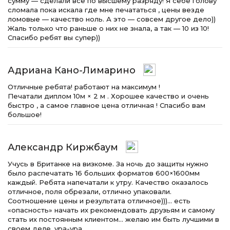
сумму — сделали все по высшему разряду! Я себе голову
сломала пока искала где мне печататься , цены везде
ломовые — качество ноль. А это — совсем другое дело))
Жаль только что раньше о них не знала, а так — 10 из 10!
Спасибо ребят вы супер))
Адриана Кано-Лимарино
Отличные ребята! работают на максимум !
Печатали диплом 10м × 2 м . Хорошее качество и очень
быстро , а самое главное цена отличная ! Спасибо вам
большое!
Александр Киржбаум
Учусь в Британке на визкоме. За ночь до защиты нужно
было распечатать 16 больших форматов 600×1600мм
каждый. Ребята напечатали к утру. Качество оказалось
отличное, поля обрезали, отлично упаковали.
Соотношение цены и результата отличное)))… есть
«опасность» начать их рекомендовать друзьям и самому
стать их постоянным клиентом… желаю им быть лучшими в
своем деле. ура-ура.