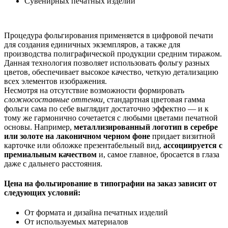
Сувенирных печатных изделий
Процедура фольгирования применяется в цифровой печати
для создания единичных экземпляров, а также для
производства полиграфической продукции средним тиражом.
Данная технология позволяет использовать фольгу разных
цветов, обеспечивает высокое качество, четкую детализацию
всех элементов изображения.
Несмотря на отсутствие возможности формировать
сложносоставные оттенки,
стандартная цветовая гамма
фольги сама по себе выглядит достаточно эффектно — и к
тому же гармонично сочетается с любыми цветами печатной
основы. Например,
металлизированный логотип в серебре
или золоте на лаконичном черном фоне
придает визитной
карточке или обложке презентабельный вид,
ассоциируется с
премиальным качеством
и, самое главное, бросается в глаза
даже с дальнего расстояния.
Цена на фольгирование в типографии на заказ зависит от
следующих условий:
От формата и дизайна печатных изделий
От используемых материалов