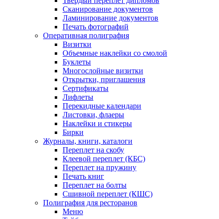
Твердый переплет дипломов
Сканирование документов
Ламинирование документов
Печать фотографий
Оперативная полиграфия
Визитки
Объемные наклейки со смолой
Буклеты
Многослойные визитки
Открытки, приглашения
Сертификаты
Лифлеты
Перекидные календари
Листовки, флаеры
Наклейки и стикеры
Бирки
Журналы, книги, каталоги
Переплет на скобу
Клеевой переплет (КБС)
Переплет на пружину
Печать книг
Переплет на болты
Сшивной переплет (КШС)
Полиграфия для ресторанов
Меню